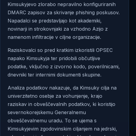
Kimsukyjevo zlorabo nepravilno konfiguriranih
DMARC zapisov za skrivanje phishing poskusov.
Napadalci se predstavljajo kot akademiki,
novinarji in strokovnjaki za vzhodno Azijo z
namenom infiltracije v ciljne organizacije.
Raziskovalci so pred kratkim izkoristili OPSEC
napako Kimsukyja ter pridobili občutljive
podatke, vključno z izvorno kodo, poverilnicami,
dnevniki ter internimi dokumenti skupine.
Analiza podatkov nakazuje, da Kimsuky cilja na
univerzitetno osebje za vohunjenje, krajo
raziskav in obveščevalnih podatkov, ki koristijo
severnokorejskemu Generalnemu
obveščevalnemu uradu. To se ujema s
Kimsukyjevim zgodovinskim ciljanjem na jedrski,