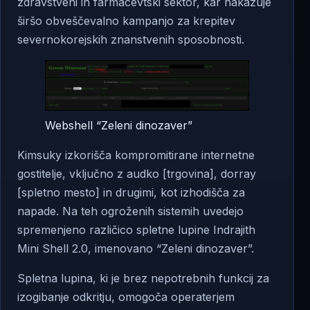
zdravstveni in farmacevtski sektor, kar nakazuje
širšo obveščevalno kampanjo za krepitev
severnokorejskih znanstvenih sposobnosti.
Webshell “Zeleni dinozaver”
Kimsuky izkorišča kompromitirane internetne
gostitelje, vključno z audko [trgovina], dorray
[spletno mesto] in drugimi, kot izhodišča za
napade. Na teh ogroženih sistemih uvedejo
spremenjeno različico spletne lupine Indrajith
Mini Shell 2.0, imenovano “Zeleni dinozaver”.
Spletna lupina, ki je brez nepotrebnih funkcij za
izogibanje odkritju, omogoča operaterjem