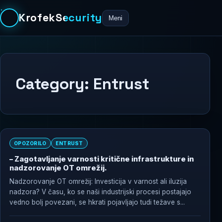
KrofekSecurity
Meni
Category:
Entrust
OPOZORILO
ENTRUST
– Zagotavljanje varnosti kritične infrastrukture in
nadzorovanje OT omrežij.
Nadzorovanje OT omrežij: Investicija v varnost ali iluzija
nadzora? V času, ko se naši industrijski procesi postajajo
vedno bolj povezani, se hkrati pojavljajo tudi težave s...