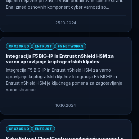
ključen dejavnik pri zaščiti vaših podatkov in spletne strani.
Ena izmed osnovnih komponent cyber varnosti so...
25.10.2024
OPOZORILO
ENTRUST
F5 NETWORKS
Integracija F5 BIG-IP in Entrust nShield HSM za
varno upravljanje kriptografskih ključev
Integracija F5 BIG-IP in Entrust nShield HSM za varno
upravljanje kriptografskih ključev Integracija F5 BIG-IP in
Entrust nShield HSM je ključnega pomena za zagotavljanje
varne shrambe...
10.10.2024
OPOZORILO
ENTRUST
Kako Entrust CloudContro revolucionira varnost v