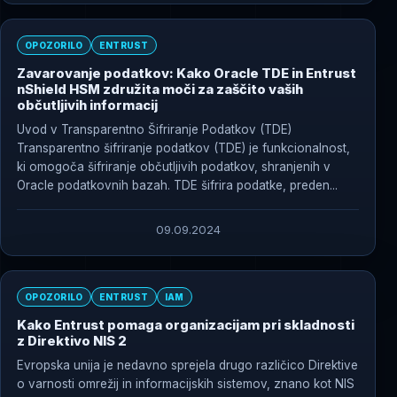
OPOZORILO
ENTRUST
Zavarovanje podatkov: Kako Oracle TDE in Entrust
nShield HSM združita moči za zaščito vaših
občutljivih informacij
Uvod v Transparentno Šifriranje Podatkov (TDE)
Transparentno šifriranje podatkov (TDE) je funkcionalnost,
ki omogoča šifriranje občutljivih podatkov, shranjenih v
Oracle podatkovnih bazah. TDE šifrira podatke, preden...
09.09.2024
OPOZORILO
ENTRUST
IAM
Kako Entrust pomaga organizacijam pri skladnosti
z Direktivo NIS 2
Evropska unija je nedavno sprejela drugo različico Direktive
o varnosti omrežij in informacijskih sistemov, znano kot NIS