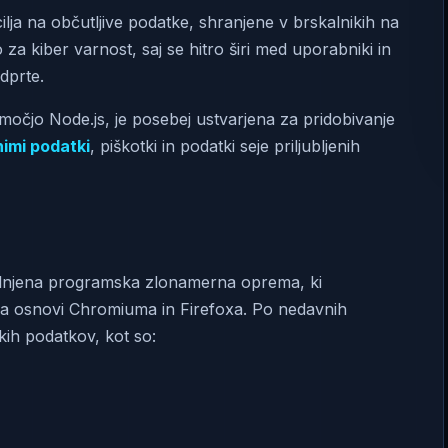
 cilja na občutljive podatke, shranjene v brskalnikih na
a kiber varnost, saj se hitro širi med uporabniki in
odprte.
jo Node.js, je posebej ustvarjena za pridobivanje
nimi podatki
, piškotki in podatki seje priljubljenih
lnjena programska zlonamerna oprema, ki
na osnovi Chromiuma in Firefoxa. Po nedavnih
kih podatkov, kot so: