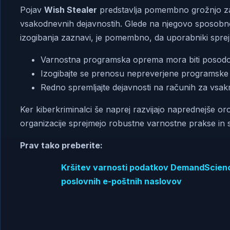
Pojav
Wish Stealer
predstavlja pomembno grožnjo za
vsakodnevnih dejavnostih. Glede na njegovo sposobnos
izogibanja zaznavi, je pomembno, da uporabniki spre
Varnostna programska oprema mora biti posodobl
Izogibajte se prenosu nepreverjene programske o
Redno spremljajte dejavnosti na računih za vsa
Ker kiberkriminalci še naprej razvijajo naprednejše oro
organizacije sprejmejo robustne varnostne prakse in s
Prav tako preberite:
Kršitev varnosti podatkov DemandScience 
poslovnih e-poštnih naslovov