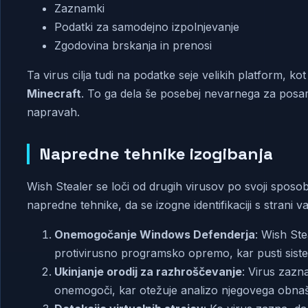
Zaznamki
Podatki za samodejno izpolnjevanje
Zgodovina brskanja in prenosi
Ta virus cilja tudi na podatke seje velikih platform, ko
Minecraft
. To ga dela še posebej nevarnega za posam
napravah.
Napredne tehnike izogibanja
Wish Stealer se loči od drugih virusov po svoji sposobn
napredne tehnike, da se izogne identifikaciji s strani 
Onemogočanje Windows Defenderja
: Wish St
protivirusno programsko opremo, kar pusti siste
Ukinjanje orodij za razhroščevanje
: Virus zazna
onemogoči, kar otežuje analizo njegovega obnaš