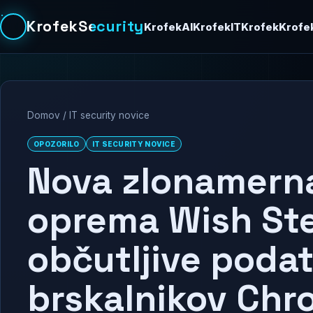
KrofekSecurity
KrofekAI
KrofekIT
Krofek
Krofe
Domov
/
IT security novice
OPOZORILO
IT SECURITY NOVICE
Nova zlonamern
oprema Wish Ste
občutljive podat
brskalnikov Ch