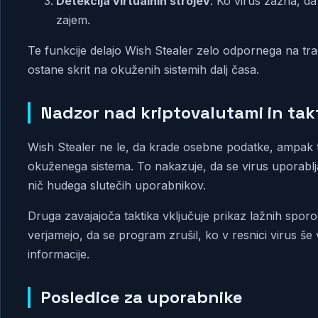
Detekcija virtualnih strojev
: Ko virus zazna, da
zajem.
Te funkcije delajo Wish Stealer zelo odpornega na t
ostane skrit na okuženih sistemih dalj časa.
Nadzor nad kriptovalutami in tak
Wish Stealer ne le, da krade osebne podatke, ampak t
okuženega sistema. To nakazuje, da se virus uporablja 
nič hudega slutečih uporabnikov.
Druga zavajajoča taktika vključuje prikaz lažnih sporo
verjamejo, da se program zrušil, ko v resnici virus še 
informacije.
Posledice za uporabnike