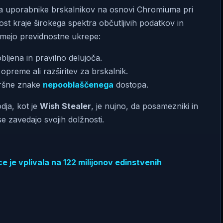
 uporabnike brskalnikov na osnovi Chromiuma pri
t kraje širokega spektra občutljivih podatkov in
jmejo previdnostne ukrepe:
jena in pravilno delujoča.
preme ali razširitev za brskalnik.
kršne znake
nepooblaščenega
dostopa.
dja, kot je
Wish Stealer
, je nujno, da posamezniki in
e zavedajo svojih dolžnosti.
je vplivala na 122 milijonov edinstvenih