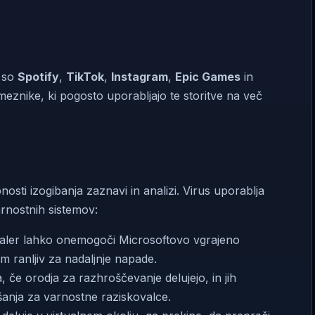
t so
Spotify
,
TikTok
,
Instagram
,
Epic Games
in
eznike, ki pogosto uporabljajo te storitve na več
osti izogibanja zaznavi in analizi. Virus uporablja
varnostnih sistemov:
ealer lahko onemogoči Microsoftovo vgrajeno
m ranljiv za nadaljnje napade.
, če orodja za razhroščevanje delujejo, in jih
anja za varnostne raziskovalce.