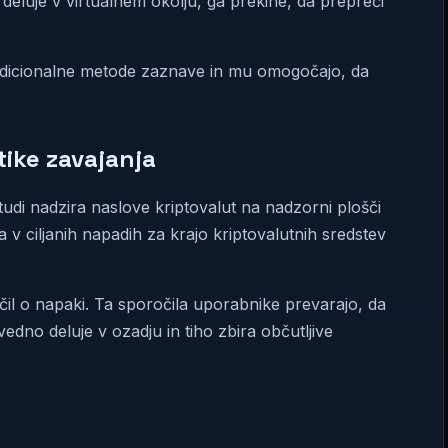
 deluje v virtualnem okolju, ga prekine, da prepreči
radicionalne metode zaznave in mu omogočajo, da
tike zavajanja
udi nadzira naslove kriptovalut na nadzorni plošči
v ciljanih napadih za krajo kriptovalutnih sredstev
čil o napaki. Ta sporočila uporabnike prevarajo, da
vedno deluje v ozadju in tiho zbira občutljive