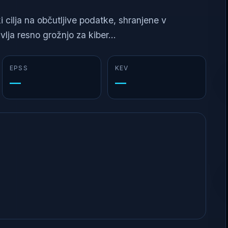
i cilja na občutljive podatke, shranjene v
lja resno grožnjo za kiber...
EPSS
KEV
—
—