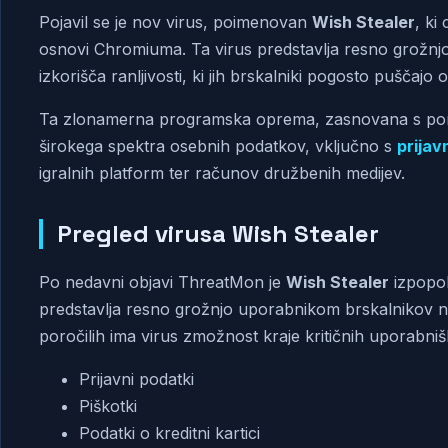
Pojavil se je nov virus, poimenovan
Wish Stealer
, ki
osnovi Chromiuma. Ta virus predstavlja resno grožnjo z
izkorišča ranljivosti, ki jih brskalniki pogosto puščajo 
Ta zlonamerna programska oprema, zasnovana s pomoč
širokega spektra osebnih podatkov, vključno s
prijav
igralnih platform ter računov družbenih medijev.
Pregled virusa Wish Stealer
Po nedavni objavi ThreatMon je
Wish Stealer
izpopo
predstavlja resno grožnjo uporabnikom brskalnikov 
poročilih ima virus zmožnost kraje kritičnih uporabniš
Prijavni podatki
Piškotki
Podatki o kreditni kartici