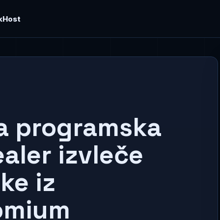
kHost
a programska
aler izvleče
ke iz
romium