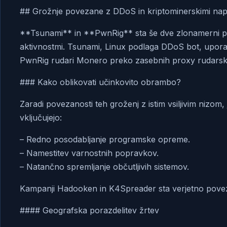
## Grožnje povezane z DDoS in kriptominerskimi nap
**Tsunami** in **PwnRig** sta še dve zlonamerni pro
aktivnostmi. Tsunami, Linux podlaga DDoS bot, upora
PwnRig rudari Monero preko zasebnih proxy rudarsk
### Kako oblikovati učinkovito obrambo?
Zaradi povezanosti teh groženj z istim vsiljivim nizom, 
vključujejo:
– Redno posodabljanje programske opreme.
– Namestitev varnostnih popravkov.
– Natančno spremljanje občutljivih sistemov.
Kampanji Hadooken in K4Spreader sta verjetno povezani
#### Geografska porazdelitev žrtev