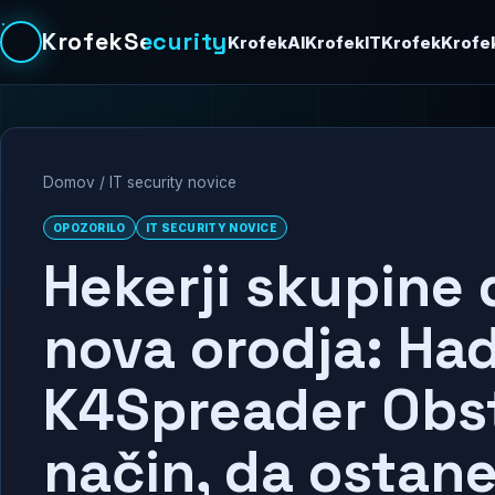
KrofekSecurity
KrofekAI
KrofekIT
Krofek
Krofe
Domov
/
IT security novice
OPOZORILO
IT SECURITY NOVICE
Hekerji skupine
nova orodja: Ha
K4Spreader Obs
način, da ostane