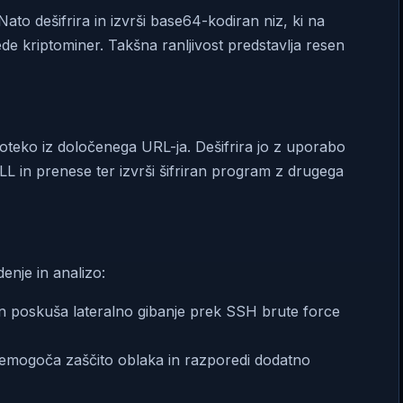
to dešifrira in izvrši base64-kodiran niz, ki na
e kriptominer. Takšna ranljivost predstavlja resen
eko iz določenega URL-ja. Dešifrira jo z uporabo
L in prenese ter izvrši šifriran program z drugega
enje in analizo:
n poskuša lateralno gibanje prek SSH brute force
emogoča zaščito oblaka in razporedi dodatno