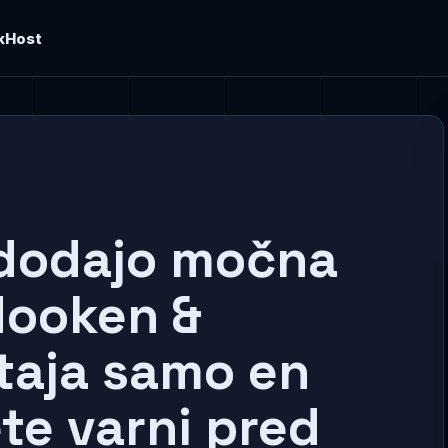
kHost
 dodajo močna
dooken &
taja samo en
te varni pred