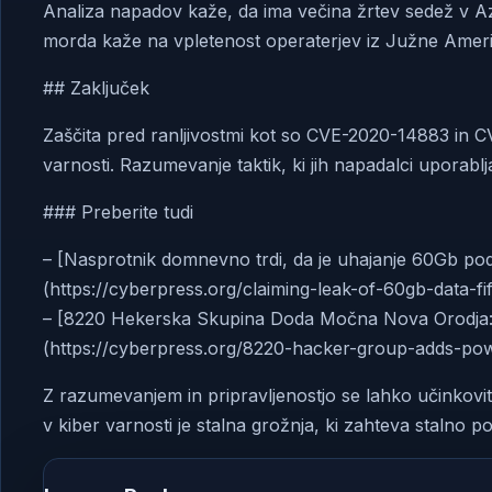
Analiza napadov kaže, da ima večina žrtev sedež v Az
morda kaže na vpletenost operaterjev iz Južne Ameri
## Zaključek
Zaščita pred ranljivostmi kot so CVE-2020-14883 in C
varnosti. Razumevanje taktik, ki jih napadalci uporablja
### Preberite tudi
– [Nasprotnik domnevno trdi, da je uhajanje 60Gb p
(https://cyberpress.org/claiming-leak-of-60gb-data-fif
– [8220 Hekerska Skupina Doda Močna Nova Orodja
(https://cyberpress.org/8220-hacker-group-adds-pow
Z razumevanjem in pripravljenostjo se lahko učinkovit
v kiber varnosti je stalna grožnja, ki zahteva stalno p