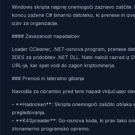
Windows skripta najprej onemogoči zaznavo zaščite. Na
koncu zažene C# binarno datoteko, ki prenese in izved
izziv za organizacije.
#### Zavezanost napadalcev
Loader CCleaner, .NET-osnova program, prenese datot
3DES za pridobitev .NET DLL. Nato naloži razred iz DL
URL-ja, kar spet vodi do zagon kriptominerja.
### Prenosi in lateralno gibanje
Navodila za obrambo pred temi napadi vključujejo sled
– **Hadooken**: Skripta onemogoči zaščito oblaka i
pregledovanja.
– **K4Spreader**: Go-osnova koda, ki prav tako on
zlonamerno programsko opremo.