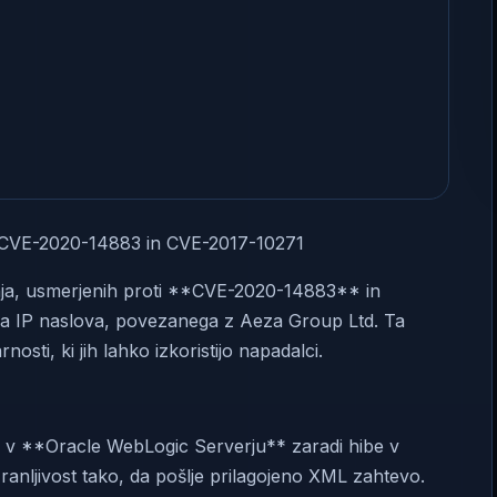
ed CVE-2020-14883 in CVE-2017-10271
nja, usmerjenih proti **CVE-2020-14883** in
ga IP naslova, povezanega z Aeza Group Ltd. Ta
sti, ki jih lahko izkoristijo napadalci.
rita v **Oracle WebLogic Serverju** zaradi hibe v
nljivost tako, da pošlje prilagojeno XML zahtevo.