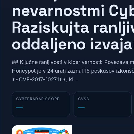
nevarnostmi Cyb
Raziskujta ranlji
oddaljeno izvaja
## Ključne ranljivosti v kiber varnosti: Poveza
Honeypot je v 24 urah zaznal 15 poskusov izkori
**CVE-2017-10271**, ki...
CYBERRADAR SCORE
CVSS
—
—