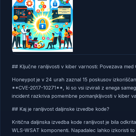
## Ključne ranljivosti v kiber varnosti: Povezava m
Honeypot je v 24 urah zaznal 15 poskusov izkorišča
**CVE-2017-10271**, ki so vsi izvirali z enega same
incident razkriva pomembne pomanjkljivosti v kiber varno
## Kaj je ranljivost daljinske izvedbe kode?
Kritična daljinska izvedba kode ranljivost je bila odk
WLS-WSAT komponenti. Napadalec lahko izkoristi to ra