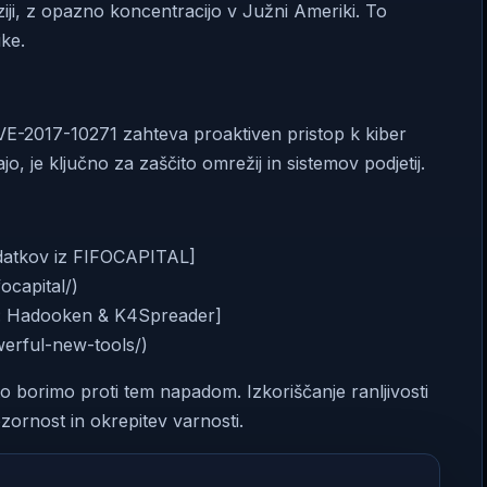
iji, z opazno koncentracijo v Južni Ameriki. To
ke.
VE-2017-10271 zahteva proaktiven pristop k kiber
jo, je ključno za zaščito omrežij in sistemov podjetij.
odatkov iz FIFOCAPITAL]
ocapital/)
: Hadooken & K4Spreader]
erful-new-tools/)
o borimo proti tem napadom. Izkoriščanje ranljivosti
ozornost in okrepitev varnosti.