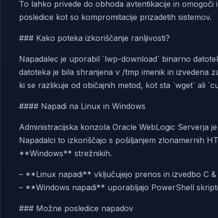
To lahko privede do obhoda avtentikacije in omogoči
posledice kot so kompromitacije prizadetih sistemov.
### Kako poteka izkoriščanje ranljivosti?
Napadalec je uporabil `lwp-download` binarno datotek
datoteka je bila shranjena v /tmp imenik in izvedena 
ki se razlikuje od običajnih metod, kot sta `wget` ali `cu
#### Napadi na Linux in Windows
Administracijska konzola Oracle WebLogic Serverja je
Napadalci to izkoriščajo s pošiljanjem zlonamernih HT
**Windows** strežnikih.
– **Linux napadi** vključujejo prenos in izvedbo C &
– **Windows napadi** uporabljajo PowerShell skripte
### Možne posledice napadov