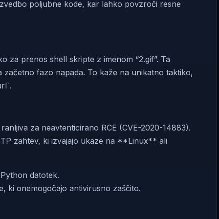
 izvedbo poljubne kode, kar lahko povzroči resne
o za prenos shell skripte z imenom “2.gif”. Ta
za začetno fazo napada. To kaže na unikatno taktiko,
rl`.
 ranljiva za neavtenticirano RCE (CVE-2020-14883).
TP zahtev, ki izvajajo ukaze na **Linux** ali
 Python datotek.
, ki onemogočajo antivirusno zaščito.