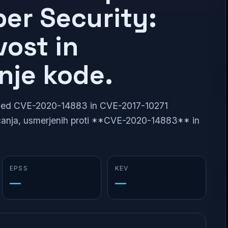
er Security:
vost in
nje kode.
va med CVE-2020-14883 in CVE-2017-10271
ščanja, usmerjenih proti **CVE-2020-14883** in
EPSS
KEV
—
—