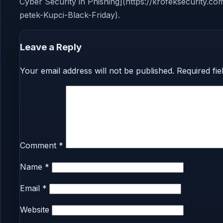
Cyber Security in Phishing](https://krofeksecurity.co
petek-Kupci-Black-Friday).
Leave a Reply
Your email address will not be published.
Required fi
Comment
*
Name
*
Email
*
Website