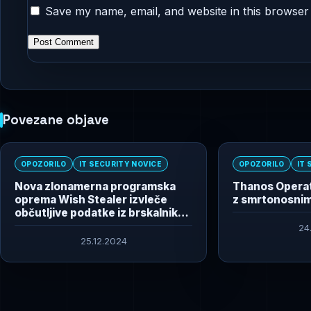
Save my name, email, and website in this browser 
Povezane objave
OPOZORILO
IT SECURITY NOVICE
OPOZORILO
IT 
Nova zlonamerna programska
Thanos Operat
oprema Wish Stealer izvleče
z smrtonosnim
občutljive podatke iz brskalnikov
Chromium
24
25.12.2024