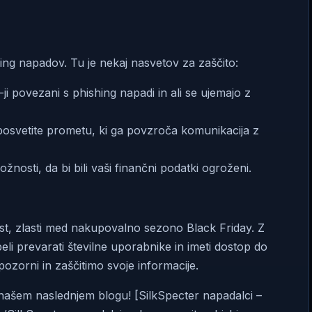
hing napadov. Tu je nekaj nasvetov za zaščito:
ji povezani s phishing napadi in ali se ujemajo z
osvetite prometu, ki ga povzroča komunikacija z
nosti, da bi bili vaši finančni podatki ogroženi.
st, zlasti med nakupovalno sezono Black Friday. Z
li prevarati številne uporabnike in imeti dostop do
zorni in zaščitimo svoje informacije.
 v našem naslednjem blogu! [SilkSpecter napadalci –