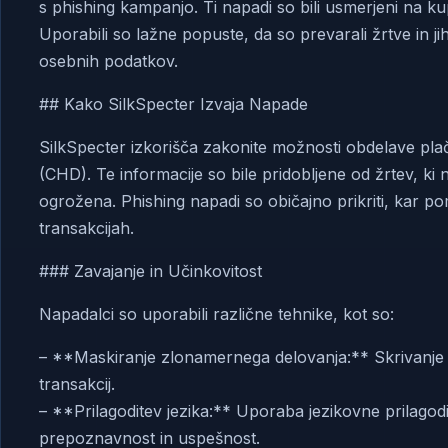
s phishing kampanjo. Ti napadi so bili usmerjeni na ku
Uporabili so lažne popuste, da so prevarali žrtve in jih
osebnih podatkov.
## Kako SilkSpecter Izvaja Napade
SilkSpecter izkorišča zakonite možnosti obdelave plačil
(CHD). Te informacije so bile pridobljene od žrtev, ki 
ogrožena. Phishing napadi so običajno prikriti, kar po
transakcijah.
### Zavajanje in Učinkovitost
Napadalci so uporabili različne tehnike, kot so:
– **Maskiranje zlonamernega delovanja:** Skrivanje 
transakcij.
– **Prilagoditev jezika:** Uporaba jezikovne prilagod
prepoznavnost in uspešnost.