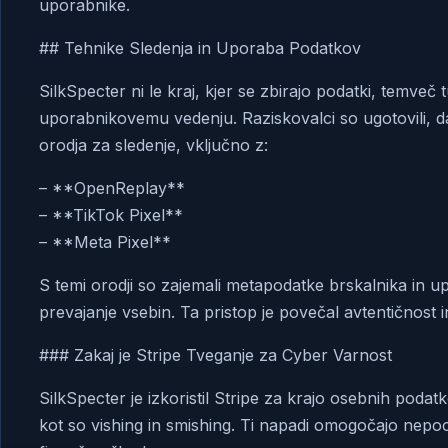
uporabnike.
## Tehnike Sledenja in Uporaba Podatkov
SilkSpecter ni le kraj, kjer se zbirajo podatki, temveč 
uporabnikovemu vedenju. Raziskovalci so ugotovili, da
orodja za sledenje, vključno z:
– **OpenReplay**
– **TikTok Pixel**
– **Meta Pixel**
S temi orodji so zajemali metapodatke brskalnika in u
prevajanje vsebin. Ta pristop je povečal avtentičnost in
### Zakaj je Stripe Tveganje za Cyber Varnost
SilkSpecter je izkoristil Stripe za krajo osebnih podat
kot so vishing in smishing. Ti napadi omogočajo nepo