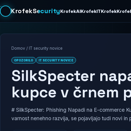
KrofekSecurity
KrofekAI
KrofekIT
Krofek
Krofe
Domov
/
IT security novice
OPOZORILO
IT SECURITY NOVICE
SilkSpecter napa
kupce v črnem 
# SilkSpecter: Phishing Napadi na E-commerce Ku
varnost nenehno razvija, se pojavljajo tudi novi in p