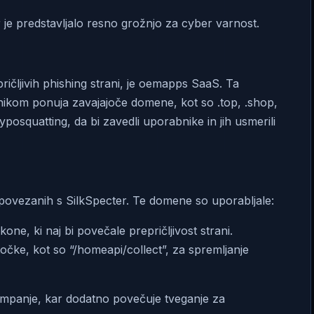
r je predstavljalo resno grožnjo za cyber varnost.
ričljivih phishing strani, je oemapps SaaS. Ta
ikom ponuja zavajajoče domene, kot so .top, .shop,
yposquatting, da bi zavedli uporabnike in jih usmerili
 povezanih s SilkSpecter. Te domene so uporabljale:
one, ki naj bi povečale prepričljivost strani.
očke, kot so “/homeapi/collect”, za spremljanje
mpanje, kar dodatno povečuje tveganje za