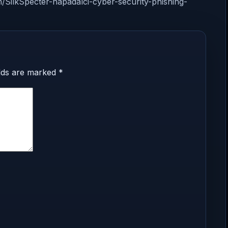
m/SilkSpecter-napadalci-cyber-security-phishing-
elds are marked
*