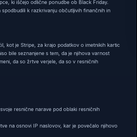
pce, ki iščejo odlične ponudbe ob Black Friday.
 spodbudili k razkrivanju občutljivih finančnih in
, kot je Stripe, za krajo podatkov o imetnikih kartic
niso bile seznanjene s tem, da je njihova varnost
meni, da so žrtve verjele, da so v resničnih
svoje resnične narave pod oblaki resničnih
itve na osnovi IP naslovov, kar je povečalo njihovo