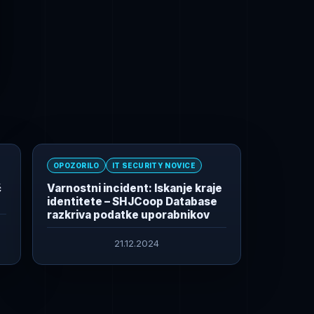
OPOZORILO
IT SECURITY NOVICE
č
Varnostni incident: Iskanje kraje
identitete – SHJCoop Database
razkriva podatke uporabnikov
21.12.2024