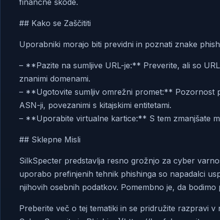
finančne škode.
## Kako se Zaščititi
Uporabniki morajo biti previdni in poznati znake phis
– **Pazite na sumljive URL-je:** Preverite, ali so URL-
znanimi domenami.
– **Ugotovite sumljiv omrežni promet:** Pozornost p
ASN-ji, povezanimi s kitajskimi entitetami.
– **Uporabite virtualne kartice:** S tem zmanjšate mož
## Sklepne Misli
SilkSpecter predstavlja resno grožnjo za cyber varno
uporabo prefinjenih tehnik phishinga so napadalci uspe
njihovih osebnih podatkov. Pomembno je, da bodimo po
Preberite več o tej tematiki in se pridružite razpravi