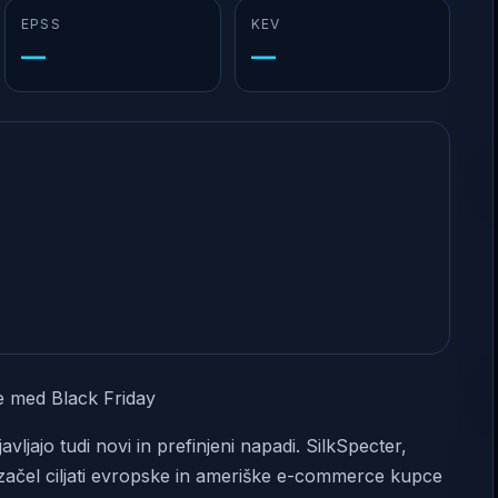
EPSS
KEV
—
—
e med Black Friday
vljajo tudi novi in prefinjeni napadi. SilkSpecter,
4 začel ciljati evropske in ameriške e-commerce kupce