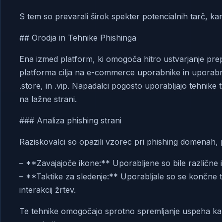
S tem so prevarali širok spekter potencialnih tarč, ka
## Orodja in Tehnike Phishinga
Ena izmed platform, ki omogoča hitro ustvarjanje prep
platforma cilja na e-commerce uporabnike in uporabn
.store, in .vip. Napadalci pogosto uporabljajo tehnike t
na lažne strani.
### Analiza phishing strani
Raziskovalci so opazili vzorec pri phishing domenah,
– **Zavajajoče ikone:** Uporabljene so bile različne ik
– **Taktike za sledenje:** Uporabljale so se končne t
interakcij žrtev.
Te tehnike omogočajo sprotno spremljanje uspeha ka