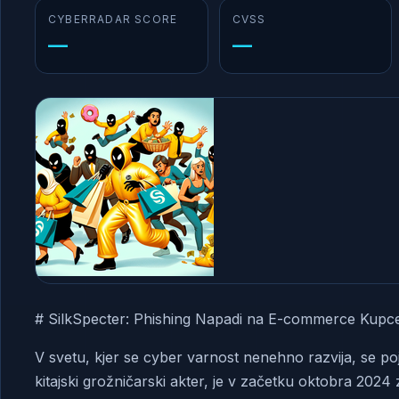
CYBERRADAR SCORE
CVSS
—
—
# SilkSpecter: Phishing Napadi na E-commerce Kupc
V svetu, kjer se cyber varnost nenehno razvija, se poja
kitajski grožničarski akter, je v začetku oktobra 202