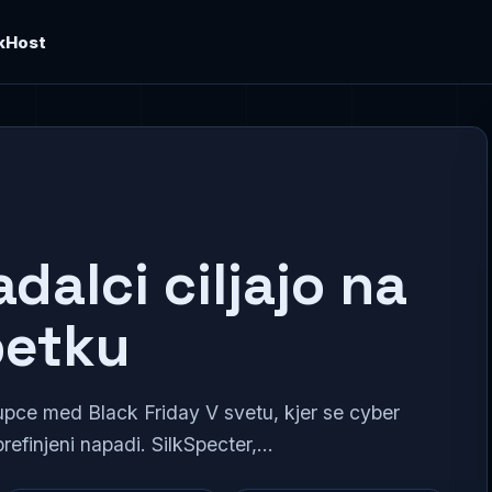
kHost
dalci ciljajo na
petku
pce med Black Friday V svetu, kjer se cyber
refinjeni napadi. SilkSpecter,...