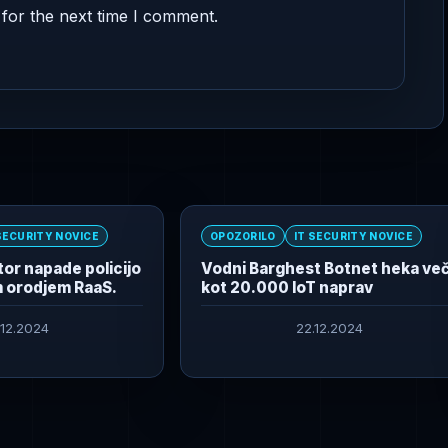
for the next time I comment.
SECURITY NOVICE
OPOZORILO
IT SECURITY NOVICE
or napade policijo
Vodni Barghest Botnet heka ve
 orodjem RaaS.
kot 20.000 IoT naprav
.12.2024
22.12.2024