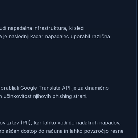
tudi napadalna infrastruktura, ki sledi
 je naslednji kadar napadalec uporabil različna
porabljali Google Translate API-je za dinamično
 učinkovitost njihovih phishing strani.
kov žrtev (PII), kar lahko vodi do nadaljnjih napadov,
oblaščen dostop do računa in lahko povzročijo resne