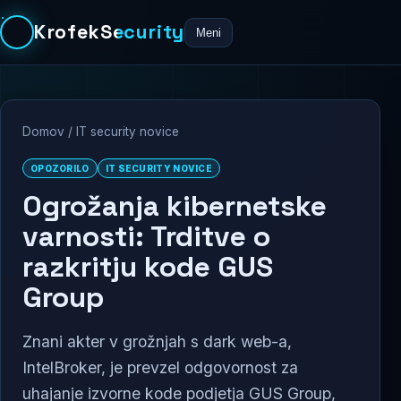
KrofekSecurity
Meni
Domov
/
IT security novice
OPOZORILO
IT SECURITY NOVICE
Ogrožanja kibernetske
varnosti: Trditve o
razkritju kode GUS
Group
Znani akter v grožnjah s dark web-a,
IntelBroker, je prevzel odgovornost za
uhajanje izvorne kode podjetja GUS Group,