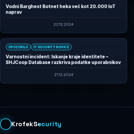
Vodni Barghest Botnet heka več kot 20.000 IoT
naprav
22.12.2024
OPOZORILO
IT SECURITY NOVICE
Varnostni incident: Iskanje kraje identitete –
SHJCoop Database razkriva podatke uporabnikov
21.12.2024
KrofekSecurity