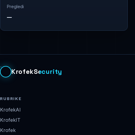
Pregledi
—
KrofekSecurity
RUBRIKE
KrofekAI
KrofekIT
Krofek