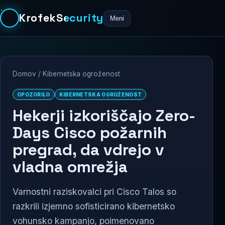
KrofekSecurity
Meni
Domov
/
Kibernetska ogroženost
OPOZORILO
KIBERNETSKA OGROŽENOST
Hekerji izkoriščajo Zero-
Days Cisco požarnih
pregrad, da vdrejo v
vladna omrežja
Varnostni raziskovalci pri Cisco Talos so
razkrili izjemno sofisticirano kibernetsko
vohunsko kampanjo, poimenovano