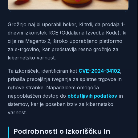
Grožnjo naj bi uporabil heker, ki trdi, da prodaja 1-
dnevni izkoristek RCE (Oddaljena Izvedba Kode), ki
cilja na Magento 2, široko uporabljano platformo
za e-trgovino, kar predstavlja resno grožnjo za
kibernetsko varnost.
Ta izkorišček, identificiran kot
CVE-2024-34102
,
prinaša precejšnja tveganja za spletne trgovce in
njihove stranke. Napadalcem omogoča
nepooblaščen dostop do
občutljivih podatkov
in
sistemov, kar je poseben izziv za kibernetsko
varnost.
Podrobnosti o izkoriščku in