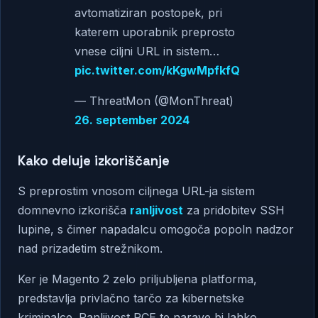
avtomatiziran postopek, pri
katerem uporabnik preprosto
vnese ciljni URL in sistem…
pic.twitter.com/kKgwMpfkfQ
— ThreatMon (@MonThreat)
26. september 2024
Kako deluje izkoriščanje
S preprostim vnosom ciljnega URL-ja sistem
domnevno izkorišča
ranljivost
za pridobitev SSH
lupine, s čimer napadalcu omogoča popoln nadzor
nad prizadetim strežnikom.
Ker je Magento 2 zelo priljubljena platforma,
predstavlja privlačno tarčo za kibernetske
kriminalce. Ranljivost RCE te narave bi lahko