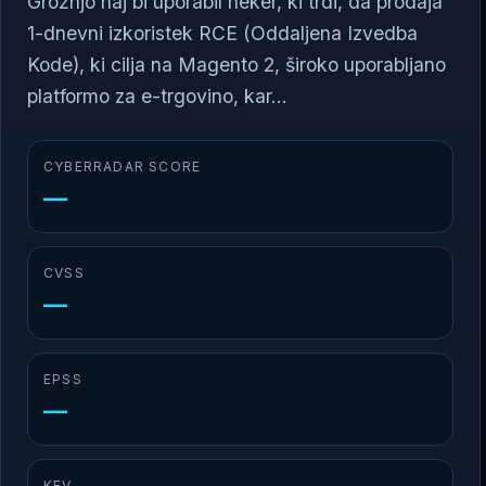
Grožnjo naj bi uporabil heker, ki trdi, da prodaja
1-dnevni izkoristek RCE (Oddaljena Izvedba
Kode), ki cilja na Magento 2, široko uporabljano
platformo za e-trgovino, kar...
CYBERRADAR SCORE
—
CVSS
—
EPSS
—
KEV