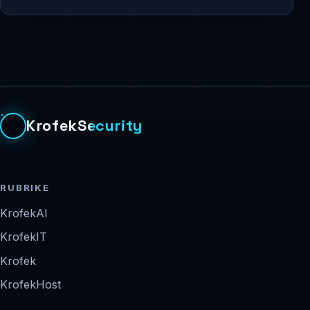
KrofekSecurity
RUBRIKE
KrofekAI
KrofekIT
Krofek
KrofekHost