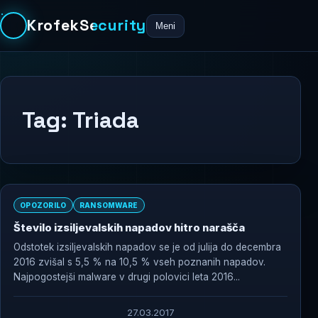
KrofekSecurity
Meni
Tag:
Triada
OPOZORILO
RANSOMWARE
Število izsiljevalskih napadov hitro narašča
Odstotek izsiljevalskih napadov se je od julija do decembra
2016 zvišal s 5,5 % na 10,5 % vseh poznanih napadov.
Najpogostejši malware v drugi polovici leta 2016...
27.03.2017