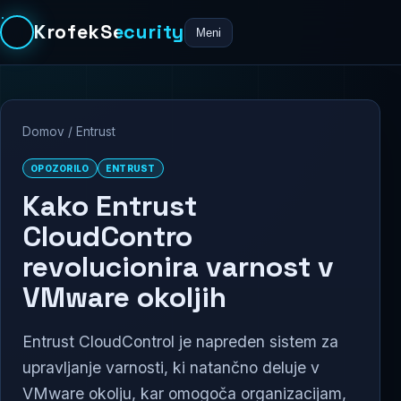
KrofekSecurity
Meni
Domov
/
Entrust
OPOZORILO
ENTRUST
Kako Entrust
CloudContro
revolucionira varnost v
VMware okoljih
Entrust CloudControl je napreden sistem za
upravljanje varnosti, ki natančno deluje v
VMware okolju, kar omogoča organizacijam,