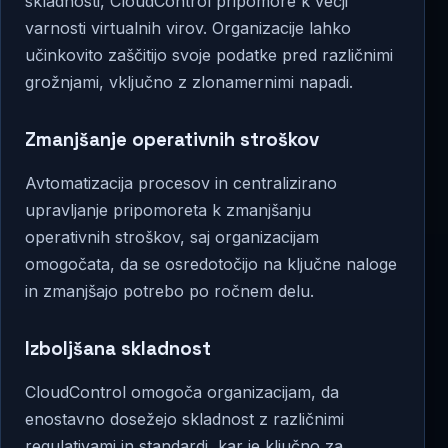
skladnosti, CloudControl pripomore k večji
varnosti virtualnih virov. Organizacije lahko
učinkovito zaščitijo svoje podatke pred različnimi
grožnjami, vključno z zlonamernimi napadi.
Zmanjšanje operativnih stroškov
Avtomatizacija procesov in centralizirano
upravljanje pripomoreta k zmanjšanju
operativnih stroškov, saj organizacijam
omogočata, da se osredotočijo na ključne naloge
in zmanjšajo potrebo po ročnem delu.
Izboljšana skladnost
CloudControl omogoča organizacijam, da
enostavno dosežejo skladnost z različnimi
regulativami in standardi, kar je ključno za