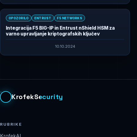
OPOZORILO
ENTRUST
F5 NETWORKS
Integracija F5 BIG-IP in Entrust nShield HSM za
varno upravljanje kriptografskih ključev
10.10.2024
KrofekSecurity
RUBRIKE
KrofekAI