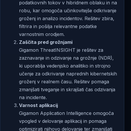
podatkovnih tokov v hibridnem oblaku in na
robu, kar omogoča učinkovitejše odkrivanje
groženj in analizo incidentov. Rešitev zbira,
filtrira in pošilja relevantne podatke
varnostnim orodjem.
Zaščita pred grožnjami
Gigamon ThreatINSIGHT je rešitev za
zaznavanje in odzivanje na grožnje (NDR),
ki uporablja vedenjsko analitiko in strojno
učenje za odkrivanje naprednih kibernetskih
groženj v realnem času. Rešitev pomaga
zmanjšati tveganje in skrajšati čas odzivanja
na incidente.
Varnost aplikacij
Gigamon Application Intelligence omogoča
vpogled v delovanje aplikacij in pomaga
optimizirati njihovo delovanje ter zmanjšati