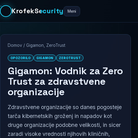
KrofekSecurity
Meni
Domov
/
Gigamon
,
ZeroTrust
OPOZORILO
GIGAMON
ZEROTRUST
Gigamon: Vodnik za Zero
Trust za zdravstvene
organizacije
Zdravstvene organizacije so danes pogosteje
tarča kibernetskih groženj in napadov kot
druge organizacije podobne velikosti, in sicer
zaradi visoke vrednosti njihovih kliničnih,