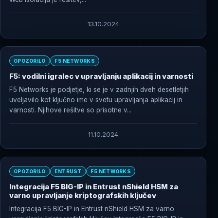
13.10.2024
OPOZORILO
F5 NETWORKS
F5: vodilni igralec v upravljanju aplikacij in varnosti
F5 Networks je podjetje, ki se je v zadnjih dveh desetletjih
uveljavilo kot ključno ime v svetu upravljanja aplikacij in
varnosti. Njihove rešitve so prisotne v...
11.10.2024
OPOZORILO
ENTRUST
F5 NETWORKS
Integracija F5 BIG-IP in Entrust nShield HSM za
varno upravljanje kriptografskih ključev
Integracija F5 BIG-IP in Entrust nShield HSM za varno