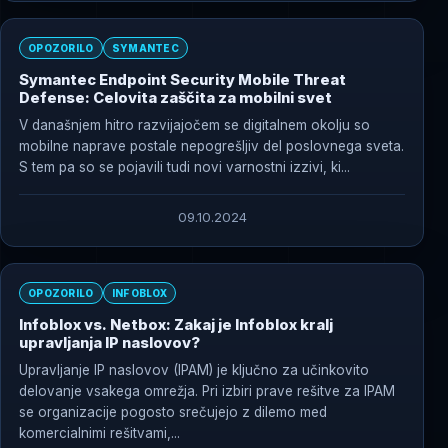
OPOZORILO
SYMANTEC
Symantec Endpoint Security Mobile Threat
Defense: Celovita zaščita za mobilni svet
V današnjem hitro razvijajočem se digitalnem okolju so
mobilne naprave postale nepogrešljiv del poslovnega sveta.
S tem pa so se pojavili tudi novi varnostni izzivi, ki...
09.10.2024
OPOZORILO
INFOBLOX
Infoblox vs. Netbox: Zakaj je Infoblox kralj
upravljanja IP naslovov?
Upravljanje IP naslovov (IPAM) je ključno za učinkovito
delovanje vsakega omrežja. Pri izbiri prave rešitve za IPAM
se organizacije pogosto srečujejo z dilemo med
komercialnimi rešitvami,...