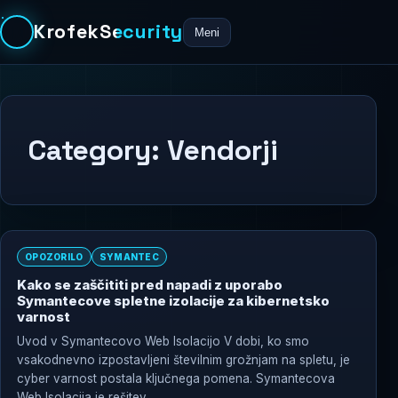
KrofekSecurity
Meni
Category:
Vendorji
OPOZORILO
SYMANTEC
Kako se zaščititi pred napadi z uporabo
Symantecove spletne izolacije za kibernetsko
varnost
Uvod v Symantecovo Web Isolacijo V dobi, ko smo
vsakodnevno izpostavljeni številnim grožnjam na spletu, je
cyber varnost postala ključnega pomena. Symantecova
Web Isolacija je rešitev,...