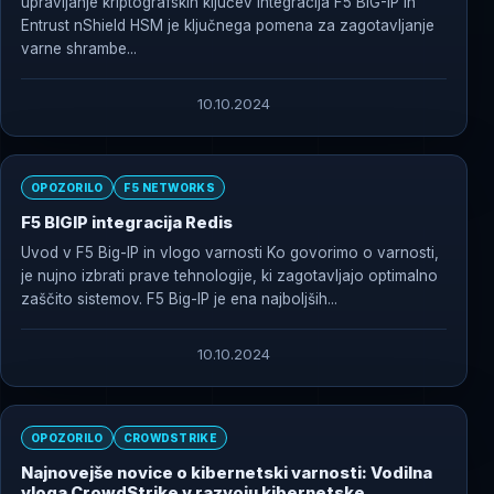
upravljanje kriptografskih ključev Integracija F5 BIG-IP in
Entrust nShield HSM je ključnega pomena za zagotavljanje
varne shrambe...
10.10.2024
OPOZORILO
F5 NETWORKS
F5 BIGIP integracija Redis
Uvod v F5 Big-IP in vlogo varnosti Ko govorimo o varnosti,
je nujno izbrati prave tehnologije, ki zagotavljajo optimalno
zaščito sistemov. F5 Big-IP je ena najboljših...
10.10.2024
OPOZORILO
CROWDSTRIKE
Najnovejše novice o kibernetski varnosti: Vodilna
vloga CrowdStrike v razvoju kibernetske