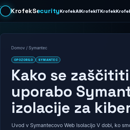
KrofekSecurity
KrofekAI
KrofekIT
Krofek
Krofe
Domov
/
Symantec
OPOZORILO
SYMANTEC
Kako se zaščitit
uporabo Symant
izolacije za kib
Uvod v Symantecovo Web Isolacijo V dobi, ko smo