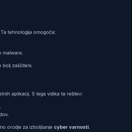
. Ta tehnologija omogoča:
n malware.
bolj zaščiteni.
h aplikacij. S tega vidika ta rešitev:
.
dov.
no orodje za izboljšanje
cyber varnosti
.