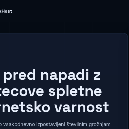
kHost
i pred napadi z
ecove spletne
ernetsko varnost
 vsakodnevno izpostavljeni številnim grožnjam