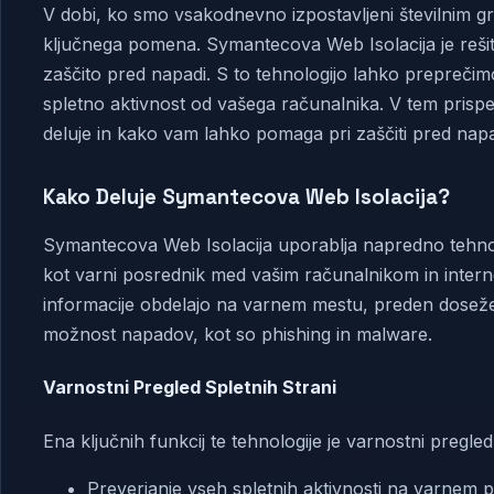
V dobi, ko smo vsakodnevno izpostavljeni številnim g
ključnega pomena. Symantecova Web Isolacija je rešitev
zaščito pred napadi. S to tehnologijo lahko preprečimo
spletno aktivnost od vašega računalnika. V tem pris
deluje in kako vam lahko pomaga pri zaščiti pred napa
Kako Deluje Symantecova Web Isolacija?
Symantecova Web Isolacija uporablja napredno tehnolo
kot varni posrednik med vašim računalnikom in intern
informacije obdelajo na varnem mestu, preden doseže
možnost napadov, kot so phishing in malware.
Varnostni Pregled Spletnih Strani
Ena ključnih funkcij te tehnologije je varnostni pregle
Preverjanje vseh spletnih aktivnosti na varnem 