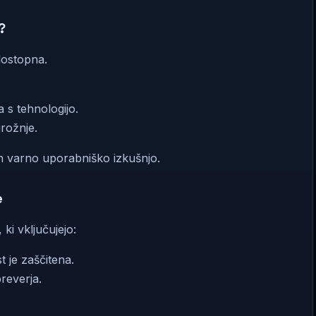
?
dostopna.
a s tehnologijo.
rožnje.
n varno uporabniško izkušnjo.
e
ki vključujejo:
t je zaščitena.
reverja.
.