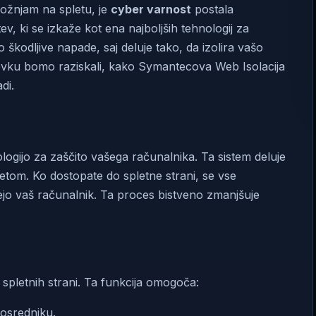
rožnjam na spletu, je
cyber varnost
postala
, ki se izkaže kot ena najboljših tehnologij za
 škodljive napade, saj deluje tako, da izolira vašo
pevku bomo raziskali, kako Symantecova Web Isolacija
di.
gijo za zaščito vašega računalnika. Ta sistem deluje
etom. Ko dostopate do spletne strani, se vse
jo vaš računalnik. Ta proces bistveno zmanjšuje
d spletnih strani. Ta funkcija omogoča:
posredniku.