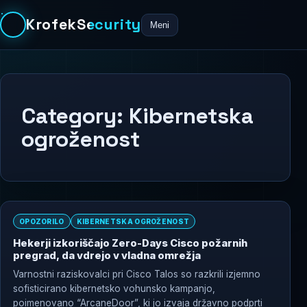
KrofekSecurity
Meni
Category:
Kibernetska
ogroženost
OPOZORILO
KIBERNETSKA OGROŽENOST
Hekerji izkoriščajo Zero-Days Cisco požarnih
pregrad, da vdrejo v vladna omrežja
Varnostni raziskovalci pri Cisco Talos so razkrili izjemno
sofisticirano kibernetsko vohunsko kampanjo,
poimenovano “ArcaneDoor”, ki jo izvaja državno podprti