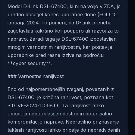
Model D-Link DSL-6740C, ki ni na voljo v ZDA, je
uradno dosegel konec uporabne dobe (EOL) 15.
januarja 2024. To pomeni, da D-Link preneha
zagotavljati kakršno koli podporo ali razvoj za to
napravo. Zaradi tega je DSL-6740C izpostavljen
mnogim varnostnim ranljivostim, kar postavlja
uporabnike pred resne izzive na področju
**cyber security**.
### Varnostne ranljivosti
Eno od najpomembnejših tveganj, povezanih z
DSL-6740C, je kritična ranljivost, poznana kot
**CVE-2024-11068**. Ta ranljivost lahko
omogoči nepooblaščen dostop in potencialno
kompromitacijo naprave. Nepravilno priznavanje
takšnih ranljivosti lahko pripelje do nepredvidenih