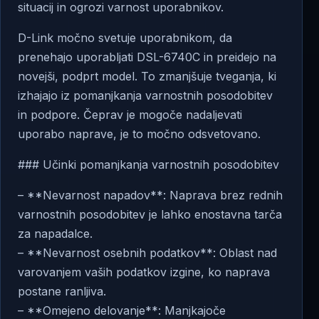
situacij in ogrozi varnost uporabnikov.
D-Link močno svetuje uporabnikom, da
prenehajo uporabljati DSL-6740C in preidejo na
novejši, podprt model. To zmanjšuje tveganja, ki
izhajajo iz pomanjkanja varnostnih posodobitev
in podpore. Čeprav je mogoče nadaljevati
uporabo naprave, je to močno odsvetovano.
### Učinki pomanjkanja varnostnih posodobitev
– **Nevarnost napadov**: Naprava brez rednih
varnostnih posodobitev je lahko enostavna tarča
za napadalce.
– **Nevarnost osebnih podatkov**: Oblast nad
varovanjem vaših podatkov izgine, ko naprava
postane ranljiva.
– **Omejeno delovanje**: Manjkajoče