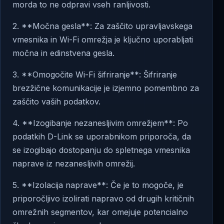
morda to ne odpravi vseh ranljivosti.
2. **Močna gesla**: Za zaščito upravljavskega
vmesnika in Wi-Fi omrežja je ključno uporabljati
močna in edinstvena gesla.
3. **Omogočite Wi-Fi šifriranje**: Šifriranje
brezžične komunikacije je izjemno pomembno za
zaščito vaših podatkov.
4. **Izogibanje nezanesljivim omrežjem**: Po
podatkih D-Link se uporabnikom priporoča, da
se izogibajo dostopanju do spletnega vmesnika
naprave iz nezanesljivih omrežij.
5. **Izolacija naprave**: Če je to mogoče, je
priporočljivo izolirati napravo od drugih kritičnih
omrežnih segmentov, kar omejuje potencialno