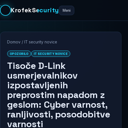
KrofekSecurity
Meni
Domov
/
IT security novice
OPOZORILO
IT SECURITY NOVICE
Tisoče D-Link
usmerjevalnikov
izpostavljenih
preprostim napadom z
geslom: Cyber varnost,
ranljivosti, posodobitve
varnosti