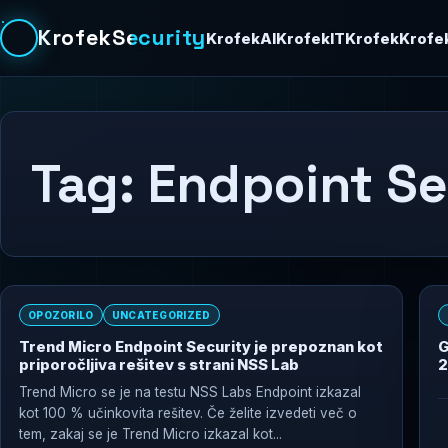
KrofekSecurity
KrofekAI
KrofekIT
Krofek
Krofe
Tag:
Endpoint Se
OPOZORILO
UNCATEGORIZED
Trend Micro Endpoint Security je prepoznan kot
G
priporočljiva rešitev s strani NSS Lab
2
Trend Micro se je na testu NSS Labs Endpoint izkazal
kot 100 % učinkovita rešitev. Če želite izvedeti več o
tem, zakaj se je Trend Micro izkazal kot...