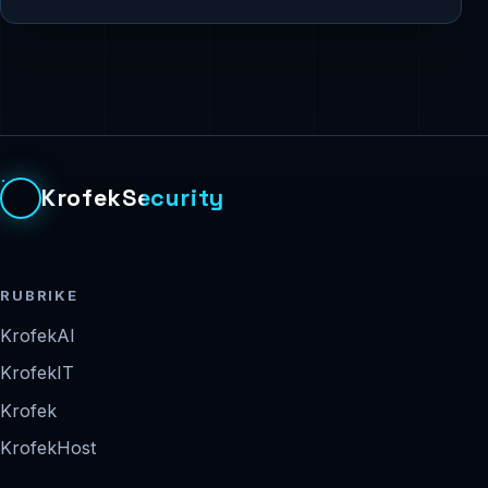
KrofekSecurity
RUBRIKE
KrofekAI
KrofekIT
Krofek
KrofekHost