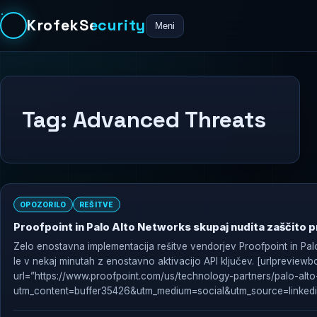
KrofekSecurity
Meni
Tag:
Advanced Threats
OPOZORILO
REŠITVE
Proofpoint in Palo Alto Networks skupaj nudita zaščito 
Zelo enostavna implementacija rešitve vendorjev Proofpoint in Palo
le v nekaj minutah z enostavno aktivacijo API ključev. [urlpreviewb
url=”https://www.proofpoint.com/us/technology-partners/palo-alt
utm_content=buffer35426&utm_medium=social&utm_source=linkedi