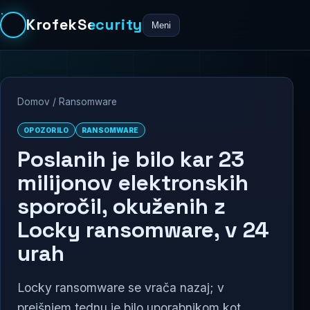
KrofekSecurity
Meni
Domov
/
Ransomware
OPOZORILO
RANSOMWARE
Poslanih je bilo kar 23
milijonov elektronskih
sporočil, okuženih z
Locky ransomware, v 24
urah
Locky ransomware se vrača nazaj; v
prejšnjem tednu je bilo uporabnikom kot