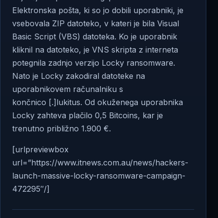
Elektronska pošta, ki so jo dobili uporabniki, je
vsebovala ZIP datoteko, v kateri je bila Visual
Basic Script (VBS) datoteka. Ko je uporabnik
kliknil na datoteko, je VNS skripta z interneta
potegnila zadnjo verzijo Locky ransomware.
Nato je Locky zakodiral datoteke na
uporabnikovem računalniku s
končnico [.]lukitus. Od okuženega uporabnika
Locky zahteva plačilo 0,5 Bitcoins, kar je
trenutno približno 1.900 €.
[urlpreviewbox
url=”https://www.itnews.com.au/news/hackers-
launch-massive-locky-ransomware-campaign-
472295″/]