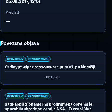
05.09.2017, 13:01
Pregledi
—
Povezane objave
OPOZORILO
RANSOMWARE
Ordinypt wiper ransomware pustoši po Nemčiji
13.11.2017
OPOZORILO
RANSOMWARE
BadRabbit zlonamerna programska oprema je
uporabila ukradeno orodje NSA – Eternal Blue