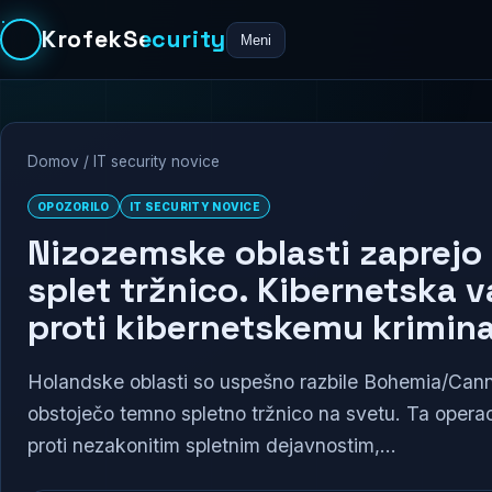
KrofekSecurity
Meni
Domov
/
IT security novice
OPOZORILO
IT SECURITY NOVICE
Nizozemske oblasti zaprejo
splet tržnico. Kibernetska v
proti kibernetskemu krimina
Holandske oblasti so uspešno razbile Bohemia/Canna
obstoječo temno spletno tržnico na svetu. Ta opera
proti nezakonitim spletnim dejavnostim,...