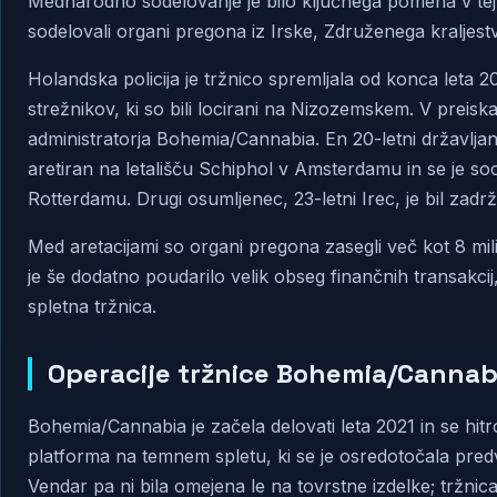
Mednarodno sodelovanje je bilo ključnega pomena v tej op
sodelovali organi pregona iz Irske, Združenega kraljes
Holandska policija je tržnico spremljala od konca leta 2
strežnikov, ki so bili locirani na Nizozemskem. V preiskav
administratorja Bohemia/Cannabia. En 20-letni državljan
aretiran na letališču Schiphol v Amsterdamu in se je s
Rotterdamu. Drugi osumljenec, 23-letni Irec, je bil zadrža
Med aretacijami so organi pregona zasegli več kot 8 milij
je še dodatno poudarilo velik obseg finančnih transakcij
spletna tržnica.
Operacije tržnice Bohemia/Cannab
Bohemia/Cannabia je začela delovati leta 2021 in se hi
platforma na temnem spletu, ki se je osredotočala pred
Vendar pa ni bila omejena le na tovrstne izdelke; tržnica