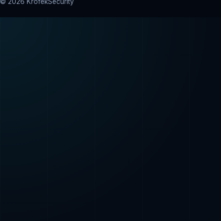
© 2026 KrofekSecurity