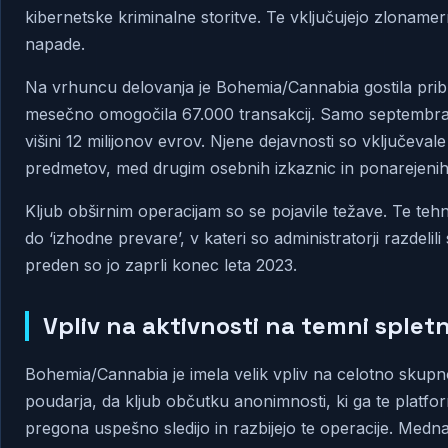
kibernetske kriminalne storitve. Te vključujejo zlona
napade.
Na vrhuncu delovanja je Bohemia/Cannabia gostila prib
mesečno omogočila 67.000 transakcij. Samo septembra 2
višini 12 milijonov evrov. Njene dejavnosti so vključeval
predmetov, med drugim osebnih izkaznic in ponarejeni
Kljub obširnim operacijam so se pojavile težave. Te teh
do ‘izhodne prevare’, v kateri so administratorji razdelil
preden so jo zaprli konec leta 2023.
Vpliv na aktivnosti na temni spletni
Bohemia/Cannabia je imela velik vpliv na celotno skup
poudarja, da kljub občutku anonimnosti, ki ga te platfo
pregona uspešno sledijo in razbijejo te operacije. Med