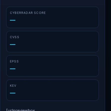
CYBERRADAR SCORE
—
CVSS
—
EPSS
—
KEV
—
[urlpreviewbox