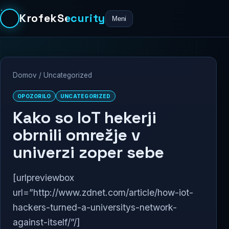
KrofekSecurity
Meni
Domov
/
Uncategorized
OPOZORILO
UNCATEGORIZED
Kako so IoT hekerji
obrnili omrežje v
univerzi zoper sebe
[urlpreviewbox
url=”http://www.zdnet.com/article/how-iot-
hackers-turned-a-universitys-network-
against-itself/”/]