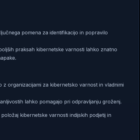
ljučnega pomena za identifikacijo in popravilo
oljših praksah kibernetske varnosti lahko znatno
napake.
o z organizacijami za kibernetsko varnost in vladnimi
ranljivostih lahko pomagajo pri odpravljanju groženj.
položaj kibernetske varnosti indijskih podjetij in