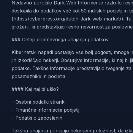
Nedavno poročilo Dark Web Informer je razkrilo resno ra
dostopila do podatkov več kot 50 indijskih podjetij in 
(https://cyberpress.org/dutch-dark-web-market/). Ta 
groženj, ki predstavljajo resno nevarnost za poslovne s
### Detajli domnevnega uhajanja podatkov
Kibernetski napadi postajajo vse bolj pogosti, mnoge ind
jih izkoriščajo hekerji. Občutljive informacije, ki naj bi 
podatke. Takšne informacije predstavljajo tveganje za k
posameznike in podjetja.
#### Kaj naj bi ušlo?
– Osebni podatki strank
– Finančne informacije podjetij
– Podatki o zaposlenih
Takšna uhajanja ponujajo hekerjem priložnost, da izkori