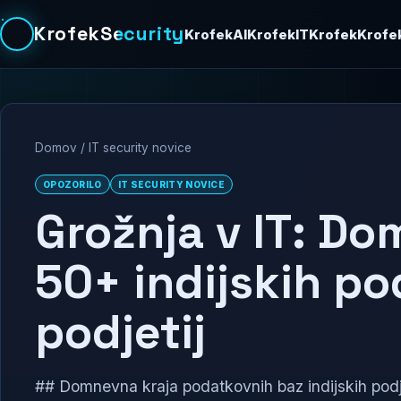
KrofekSecurity
KrofekAI
KrofekIT
Krofek
Krofe
Domov
/
IT security novice
OPOZORILO
IT SECURITY NOVICE
Grožnja v IT: Do
50+ indijskih po
podjetij
## Domnevna kraja podatkovnih baz indijskih podjet