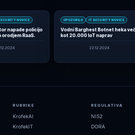
SECURITY NOVICE
OPOZORILO
IT SECURITY NOVICE
or napade policijo
Vodni Barghest Botnet heka ve
 orodjem RaaS.
kot 20.000 IoT naprav
.12.2024
22.12.2024
RUBRIKE
REGULATIVA
KrofekAI
NIS2
KrofekIT
DORA