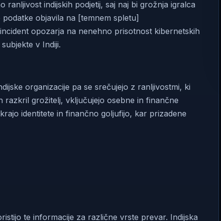
nljivost indijskih podjetij, saj naj bi grožnja igralca
te podatke objavila na [temnem spletu]
incident opozarja na nenehno prisotnost kibernetskih
ubjekte v Indiji.
ijske organizacije pa se srečujejo z ranljivostmi, ki
jih razkril grožitelj, vključujejo osebne in finančne
rajo identitete in finančno goljufijo, kar prizadene
stijo te informacije za različne vrste prevar. Indijska