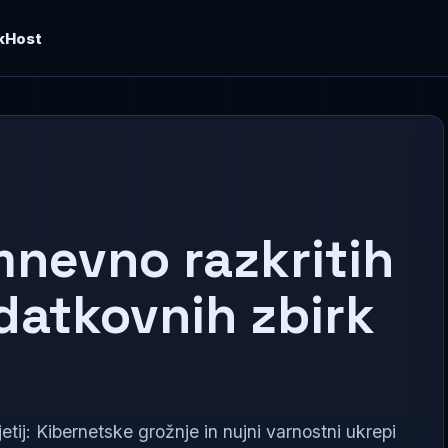
kHost
mnevno razkritih
datkovnih zbirk
ij: Kibernetske grožnje in nujni varnostni ukrepi