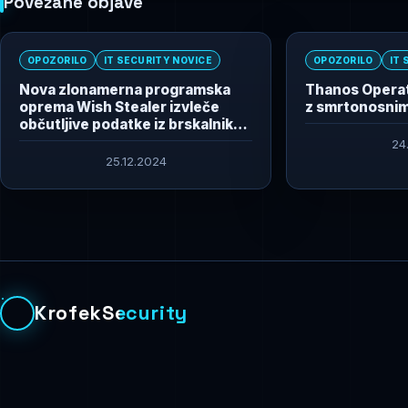
Povezane objave
OPOZORILO
IT SECURITY NOVICE
OPOZORILO
IT 
Nova zlonamerna programska
Thanos Operat
oprema Wish Stealer izvleče
z smrtonosnim
občutljive podatke iz brskalnikov
Chromium
24
25.12.2024
KrofekSecurity