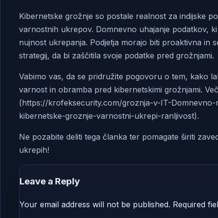
Kibernetske grožnje so postale realnost za indijske pod
varnostnih ukrepov. Domnevno uhajanje podatkov, ki vkl
nujnost ukrepanja. Podjetja morajo biti proaktivna in 
strategij, da bi zaščitila svoje podatke pred grožnjami.
Vabimo vas, da se pridružite pogovoru o tem, kako lahk
varnost in obramba pred kibernetskimi grožnjami. Več i
(https://krofeksecurity.com/groznja-v-IT-Domnevno-raz
kibernetske-groznje-varnostni-ukrepi-ranljivost).
Ne pozabite deliti tega članka ter pomagate širiti zav
ukrepih!
Leave a Reply
Your email address will not be published.
Required fi