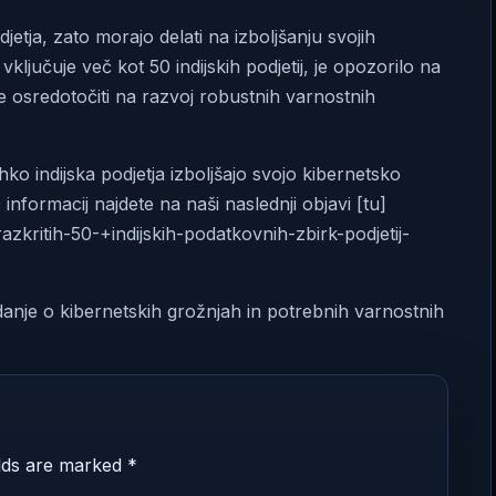
jetja, zato morajo delati na izboljšanju svojih
jučuje več kot 50 indijskih podjetij, je opozorilo na
se osredotočiti na razvoj robustnih varnostnih
o indijska podjetja izboljšajo svojo kibernetsko
nformacij najdete na naši naslednji objavi [tu]
kritih-50-+indijskih-podatkovnih-zbirk-podjetij-
edanje o kibernetskih grožnjah in potrebnih varnostnih
elds are marked
*