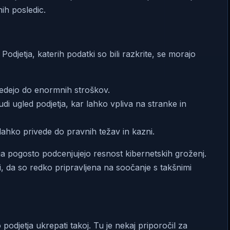
nih posledic.
Podjetja, katerih podatki so bili razkrite, se morajo
vedejo do enormnih stroškov.
di ugled podjetja, kar lahko vpliva na stranke in
lahko privede do pravnih težav in kazni.
tja pogosto podcenjujejo resnost kibernetskih groženj.
 da so redko pripravljena na soočanje s takšnimi
podjetja ukrepati takoj. Tu je nekaj priporočil za