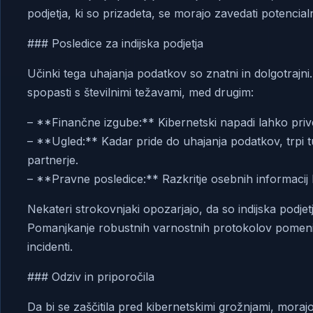
podjetja, ki so prizadeta, se morajo zavedati potencial
### Posledice za indijska podjetja
Učinki tega uhajanja podatkov so znatni in dolgotrajni. 
spopasti s številnimi težavami, med drugim:
– **Finančne izgube:** Kibernetski napadi lahko pri
– **Ugled:** Kadar pride do uhajanja podatkov, trpi tu
partnerje.
– **Pravne posledice:** Razkritje osebnih informacij 
Nekateri strokovnjaki opozarjajo, da so indijska podje
Pomanjkanje robustnih varnostnih protokolov pomeni,
incidenti.
### Odziv in priporočila
Da bi se zaščitila pred kibernetskimi grožnjami, morajo 