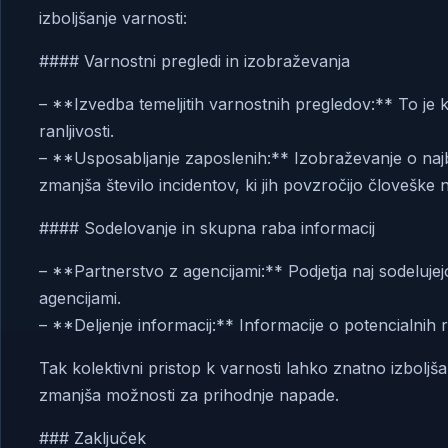
izboljšanje varnosti:
#### Varnostni pregledi in izobraževanja
– **Izvedba temeljitih varnostnih pregledov:** To je k
ranljivosti.
– **Usposabljanje zaposlenih:** Izobraževanje o najb
zmanjša število incidentov, ki jih povzročijo človeške 
#### Sodelovanje in skupna raba informacij
– **Partnerstvo z agencijami:** Podjetja naj sodelujej
agencijami.
– **Deljenje informacij:** Informacije o potencialnih 
Tak kolektivni pristop k varnosti lahko znatno izboljša 
zmanjša možnosti za prihodnje napade.
### Zaključek