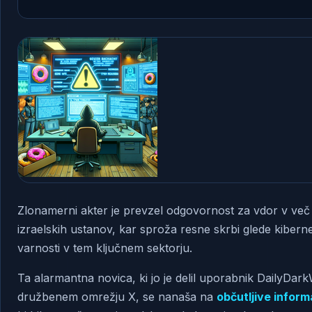
Zlonamerni akter je prevzel odgovornost za vdor v več
izraelskih ustanov, kar sproža resne skrbi glede kibern
varnosti v tem ključnem sektorju.
Ta alarmantna novica, ki jo je delil uporabnik DailyDar
družbenem omrežju X, se nanaša na
občutljive inform