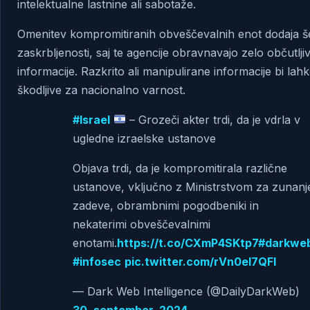
intelektualne lastnine ali sabotaže.
Omenitev kompromitiranih obveščevalnih enot dodaja še
zaskrbljenosti, saj te agencije obravnavajo zelo občutlji
informacije. Razkrito ali manipulirane informacije bi lahk
škodljive za nacionalno varnost.
#Israel
– Grozeči akter trdi, da je vdrla v
ugledne izraelske ustanove
Objava trdi, da je kompromitirala različne
ustanove, vključno z Ministrstvom za zunanj
zadeve, obrambnimi pogodbeniki in
nekaterimi obveščevalnimi
enotami.
https://t.co/CXmP4SKtp7
#darkwe
#infosec
pic.twitter.com/rVn0eI7QFl
— Dark Web Intelligence (@DailyDarkWeb)
30. september, 2024