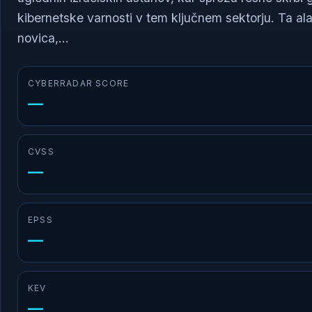
kibernetske varnosti v tem ključnem sektorju. Ta a
novica,...
CYBERRADAR SCORE
—
CVSS
—
EPSS
—
KEV
—