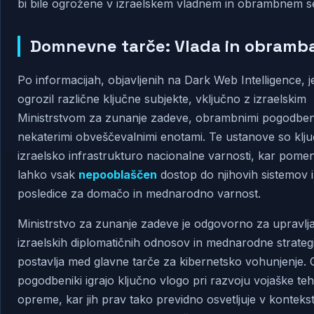
bi bile ogrožene v izraelskem vladnem in obrambnem se
Domnevne tarče: Vlada in obramb
Po informacijah, objavljenih na Dark Web Intelligence, j
ogrozil različne ključne subjekte, vključno z izraelskim
Ministrstvom za zunanje zadeve, obrambnimi pogodbeni
nekaterimi obveščevalnimi enotami. Te ustanove so klj
izraelsko infrastrukturo nacionalne varnosti, kar pomeni
lahko vsak
nepooblaščen
dostop do njihovih sistemov 
posledice za domačo in mednarodno varnost.
Ministrstvo za zunanje zadeve je odgovorno za upravlj
izraelskih diplomatičnih odnosov in mednarodne strategi
postavlja med glavne tarče za kibernetsko vohunjenje.
pogodbeniki igrajo ključno vlogo pri razvoju vojaške teh
opreme, kar jih prav tako previdno osvetljuje v konteks