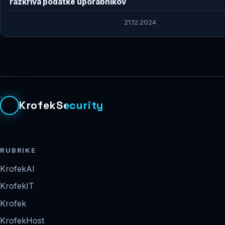
razkriva podatke uporabnikov
21.12.2024
KrofekSecurity
RUBRIKE
KrofekAI
KrofekIT
Krofek
KrofekHost