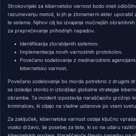
Strokovnjaki za kibernetsko varnost bodo imeli odločiln
razumevanju metod, ki jih je zlonamerni akter uporabil 
te sisteme. Njihov cilj bo izvajanje močnejših obrambni
za preprečevanje prihodnjih napadov.
Identifikacija zlorabljenih sistemov.
Implementacija novih varnostnih protokolov.
Povečano sodelovanje z mednarodnimi agencijami
kibernetsko varnost.
Povečano sodelovanje bo morda potrebno z drugimi dr
se izsledijo storilci in izboljšajo globalne strategije kiber
obrambe. Ta incident izpostavlja naraščajočo grožnjo k
kriminalcev, ki ciljajo na vladne ustanove po vsem svetu
Za zaključek, kibernetska varnost ostaja ključno vpraša
vsako državo, še posebej za tiste, ki so na udaru različ
kibernetskih groženj. Naraščajoče število napadov na v