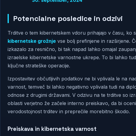
Potencialne posledice in odzivi
Trditve o tem kibernetskem vdoru prihajajo v času, ko 
kibernetske grožnje
vse bolj prefinjene in razširjene. Č
izkazalo za resnično, bi tak napad lahko omajal zaupan
izraelske kibernetske varnostne ukrepe. To bi lahko tud
ključne strateške operacije.
Izpostavitev občutljivih podatkov ne bi vplivala le na n
varnost, temveč bi lahko negativno vplivala tudi na dip
odnose z drugimi državami. V odzivu na te trditve so iz
oblasti verjetno že začele interno preiskavo, da bi oceni
verodostojnost trditev in preprečile morebitno škodo.
Preiskava in kibernetska varnost