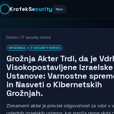
KrofekSecurity
Meni
Domov
/
IT security novice
OPOZORILO
IT SECURITY NOVICE
Grožnja Akter Trdi, da je Vdr
Visokopostavljene Izraelske
Ustanove: Varnostne spre
in Nasveti o Kibernetskih
Grožnjah.
Zlonamerni akter je prevzel odgovornost za vdor v 
uglednih izraelskih ustanov, kar sproža resne skrbi 