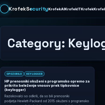
KrofekSecurity
KrofekAI
KrofekIT
Krofek
Krofe
Category:
Keylo
OPOZORILO
KEYLOGGER
HP prenosniki okuženi s programsko opremo za
prikrito beleženje vnosov prek tipkovnice
(keylogger)
Raziskovalci so odkrili, da so bili prenosniki
podjetja Hewlett-Packard od 2015 okuženi s programsko