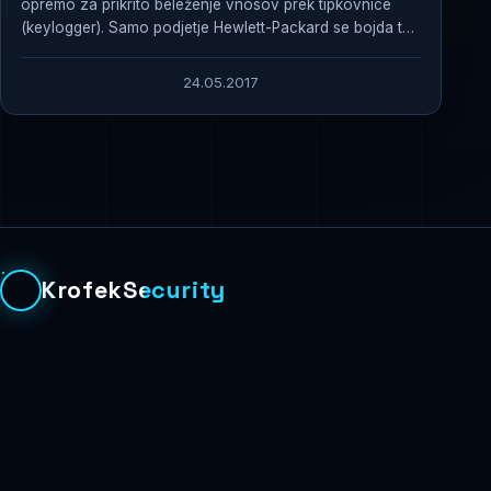
opremo za prikrito beleženje vnosov prek tipkovnice
(keylogger). Samo podjetje Hewlett-Packard se bojda te
napake...
24.05.2017
KrofekSecurity