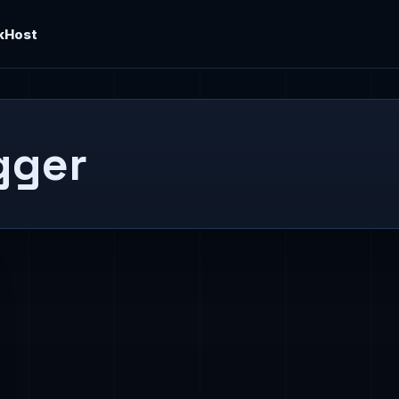
kHost
gger