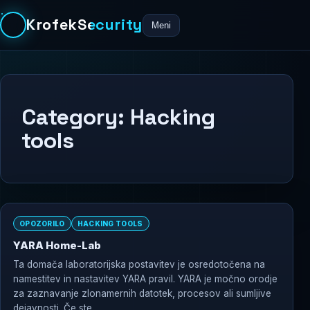
KrofekSecurity
Meni
Category:
Hacking
tools
OPOZORILO
HACKING TOOLS
YARA Home-Lab
Ta domača laboratorijska postavitev je osredotočena na
namestitev in nastavitev YARA pravil. YARA je močno orodje
za zaznavanje zlonamernih datotek, procesov ali sumljive
dejavnosti. Če ste...